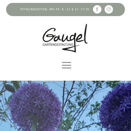
ÖFFNUNGSZEITEN: MO-FR: 8 -12 & 13 -17:30