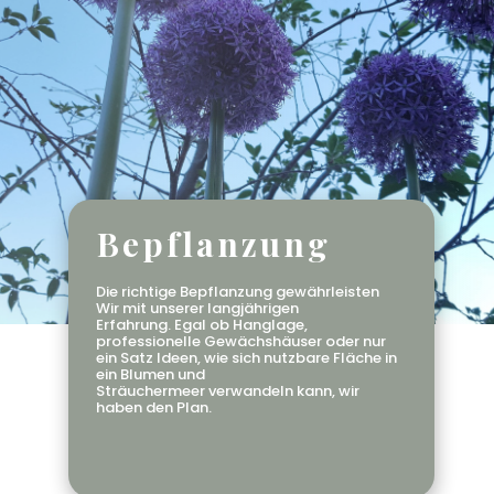
Bepflanzung
Die richtige Bepflanzung gewährleisten
Wir mit unserer langjährigen
Erfahrung. Egal ob Hanglage,
professionelle Gewächshäuser oder nur
ein Satz Ideen, wie sich nutzbare Fläche in
ein Blumen und
Sträuchermeer verwandeln kann, wir
haben den Plan.