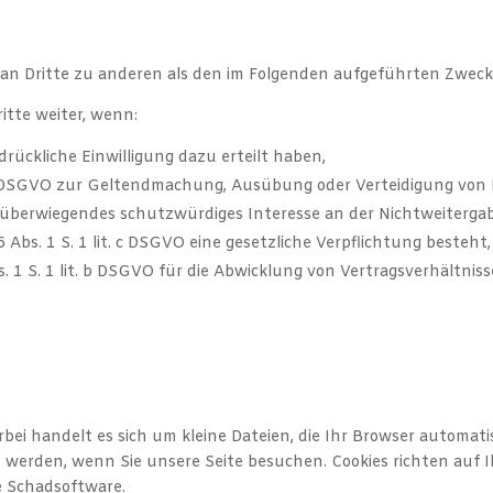
an Dritte zu anderen als den im Folgenden aufgeführten Zwecke
itte weiter, wenn:
sdrückliche Einwilligung dazu erteilt haben,
t. f DSGVO zur Geltendmachung, Ausübung oder Verteidigung von 
überwiegendes schutzwürdiges Interesse an der Nichtweitergab
6 Abs. 1 S. 1 lit. c DSGVO eine gesetzliche Verpflichtung besteht,
s. 1 S. 1 lit. b DSGVO für die Abwicklung von Vertragsverhältniss
erbei handelt es sich um kleine Dateien, die Ihr Browser automat
rt werden, wenn Sie unsere Seite besuchen. Cookies richten auf
ge Schadsoftware.