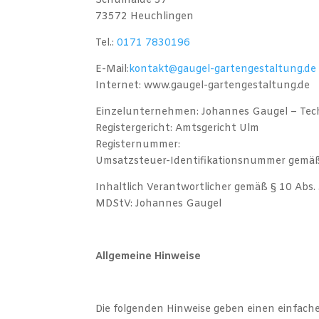
Schulhalde 37
73572 Heuchlingen
Tel.:
0171 7830196
E-Mail:
kontakt@gaugel-gartengestaltung.de
Internet: www.gaugel-gartengestaltung.de
Einzelunternehmen: Johannes Gaugel – Tec
Registergericht: Amtsgericht Ulm
Registernummer:
Umsatzsteuer-Identifikationsnummer gemäß 
Inhaltlich Verantwortlicher gemäß § 10 Abs.
MDStV: Johannes Gaugel
Allgemeine Hinweise
Die folgenden Hinweise geben einen einfach